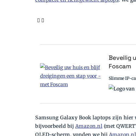
Beveilig 
Foscam
Slimme IP-cam
Samsung Galaxy Book laptops zijn hier w
bijvoorbeeld bij
Amazon.nl
(met QWERTY-
QLED-scherm, vonden we bij
Amazon.nl