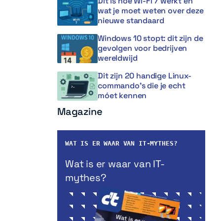
Dit is hoe Wi-Fi 7 werkt en
wat je moet weten over deze
nieuwe standaard
Windows 10 stopt: dit zijn de
gevolgen voor bedrijven
wereldwijd
Dit zijn 20 handige Linux-
commando’s die je echt
móet kennen
Magazine
WAT IS ER WAAR VAN IT-MYTHES?
Wat is er waar van IT-
mythes?