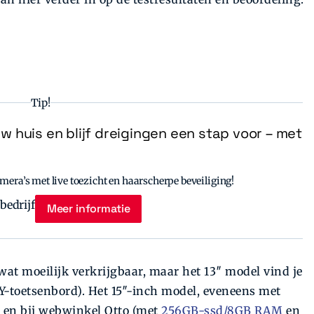
Tip!
uw huis en blijf dreigingen een stap voor – met
era’s met live toezicht en haarscherpe beveiliging!
Meer informatie
at moeilijk verkrijgbaar, maar het 13″ model vind je
toetsenbord). Het 15″-inch model, eveneens met
en bij webwinkel Otto (met
256GB-ssd/8GB RAM
en