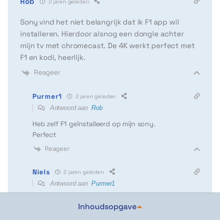
Rob
2 jaren geleden
Sony vind het niet belangrijk dat ik F1 app wil
installeren. Hierdoor alsnog een dongle achter
mijn tv met chromecast. De 4K werkt perfect met
F1 en kodi, heerlijk.
Reageer
Purmer1
2 jaren geleden
Antwoord aan
Rob
Heb zelf F1 geïnstalleerd op mijn sony.
Perfect
Reageer
Niels
2 jaren geleden
Antwoord aan
Purmer1
Hoe doet u dat tegenwoordig ?
Inhoudsopgave
Reageer