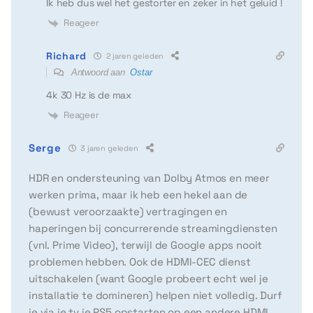
Ik heb dus wel het gestorter en zeker in het geluid !
Reageer
Richard
2 jaren geleden
Antwoord aan
Ostar
4k 30 Hz is de max
Reageer
Serge
3 jaren geleden
HDR en ondersteuning van Dolby Atmos en meer
werken prima, maar ik heb een hekel aan de
(bewust veroorzaakte) vertragingen en
haperingen bij concurrerende streamingdiensten
(vnl. Prime Video), terwijl de Google apps nooit
problemen hebben. Ook de HDMI-CEC dienst
uitschakelen (want Google probeert echt wel je
installatie te domineren) helpen niet volledig. Durf
je via je tv je PS5 opstarten op een andere HDMI