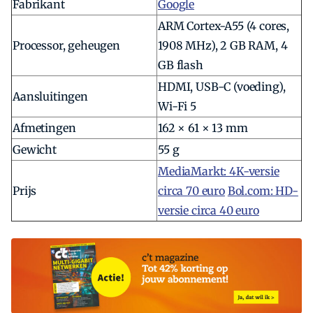
Fabrikant
Google
ARM Cortex-A55 (4 cores,
Processor, geheugen
1908 MHz), 2 GB RAM, 4
GB flash
HDMI, USB-C (voeding),
Aansluitingen
Wi-Fi 5
Afmetingen
162 × 61 × 13 mm
Gewicht
55 g
MediaMarkt: 4K-versie
Prijs
circa 70 euro
Bol.com: HD-
versie circa 40 euro