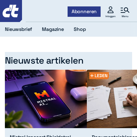
c't
Abonneren
Menu
Inloggen
Nieuwsbrief
Magazine
Shop
Home
Nieuwste artikelen