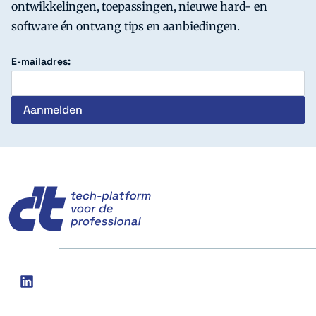
ontwikkelingen, toepassingen, nieuwe hard- en
software én ontvang tips en aanbiedingen.
E-mailadres:
c't
Social
linkedin
media