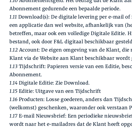
1.10
Abonnementsgeld: Het bedrag dat de Klant aan
Abonnement gedurende een bepaalde periode.
1.11
Download(s): De digitale levering per e-mail of
een applicatie dan wel website, afhankelijk van (h
betreffen, maar ook een volledige Digitale Editie.
bestand, ook door F&L digitaal beschikbaar gesteld
1.12
Account: De eigen omgeving van de Klant, die n
Klant via de Website aan Klant beschikbaar wordt 
1.13
Tijdschrift: Papieren versie van een Editie, bes
Abonnement.
1.14
Digitale Editie: Zie Download.
1.15
Editie: Uitgave van een Tijdschrift
1.16
Producten: Losse goederen, anders dan Tijdschr
(welkomst) geschenken, waaronder ook verstaan P
1.17
E-mail Nieuwsbrief: Een periodieke nieuwsbrief
wordt naar het e-mailadres dat de Klant heeft op