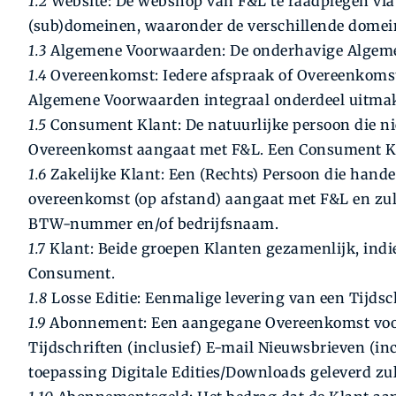
1.2
Website: De webshop van F&L te raadplegen vi
(sub)domeinen, waaronder de verschillende domein
1.3
Algemene Voorwaarden: De onderhavige Algem
1.4
Overeenkomst: Iedere afspraak of Overeenkomst
Algemene Voorwaarden integraal onderdeel uitma
1.5
Consument Klant: De natuurlijke persoon die nie
Overeenkomst aangaat met F&L. Een Consument Klan
1.6
Zakelijke Klant: Een (Rechts) Persoon die handel
overeenkomst (op afstand) aangaat met F&L en zul
BTW-nummer en/of bedrijfsnaam.
1.7
Klant: Beide groepen Klanten gezamenlijk, indien
Consument.
1.8
Losse Editie: Eenmalige levering van een Tijdsch
1.9
Abonnement: Een aangegane Overeenkomst voor 
Tijdschriften (inclusief) E-mail Nieuwsbrieven (i
toepassing Digitale Edities/Downloads geleverd zu