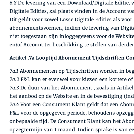
6.8
De levering van een Download/Digitale Editie,
Digitale Edities, zal plaats vinden in de Account v
Dit geldt voor zowel Losse Digitale Edities als voor
abonnementsvormen, indien de levering van Digital
niet toegestaan zijn inloggegevens voor de Website
en/of Account ter beschikking te stellen van derde
Artikel .7a Looptijd Abonnement Tijdschriften C
7a.1
Abonnementen op Tijdschriften worden in begin
7a.2
F&L kan er evenwel voor kiezen een kortere of l
7a.3
De duur van het Abonnement , zoals in Artikel 7
het aanbod op de Website en in de bevestiging (ind
7a.4
Voor een Consument Klant geldt dat een Abonn
F&L voor de opgegeven periode, behoudens opzeggi
onbepaalde tijd. De Consument Klant kan het Abo
opzegtermijn van 1 maand. Indien sprake is van ee