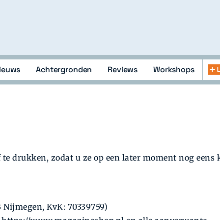
ieuws
Achtergronden
Reviews
Workshops
lopment
Abonneren
Zoeken
Inloggen
openen
of
sluiten
f te drukken, zodat u ze op een later moment nog eens 
B Nijmegen, KvK: 70339759)