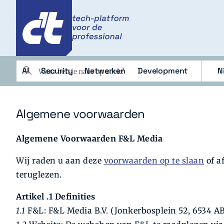
c't
c't
Zoeken
AI
Security
Netwerken
Development
N
AI
Security
Netwerken
Deve
Algemene voorwaarden
Algemene Voorwaarden F&L Media
Wij raden u aan deze
voorwaarden op te slaan
of a
teruglezen.
Artikel .1 Definities
1.1
F&L: F&L Media B.V. (Jonkerbosplein 52, 6534 A