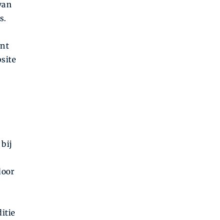
van
s.
ant
site
 bij
door
itie