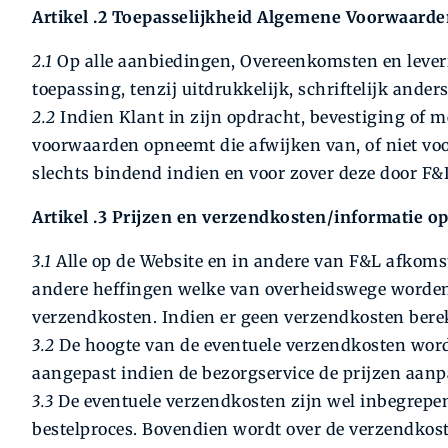
Artikel .2 Toepasselijkheid Algemene Voorwaard
2.1
Op alle aanbiedingen, Overeenkomsten en leve
toepassing, tenzij uitdrukkelijk, schriftelijk ande
2.2
Indien Klant in zijn opdracht, bevestiging of
voorwaarden opneemt die afwijken van, of niet vo
slechts bindend indien en voor zover deze door F&L
Artikel .3 Prijzen en verzendkosten/informatie o
3.1
Alle op de Website en in andere van F&L afkomst
andere heffingen welke van overheidswege worden o
verzendkosten. Indien er geen verzendkosten berek
3.2
De hoogte van de eventuele verzendkosten word
aangepast indien de bezorgservice de prijzen aanp
3.3
De eventuele verzendkosten zijn wel inbegrepen b
bestelproces. Bovendien wordt over de verzendkost