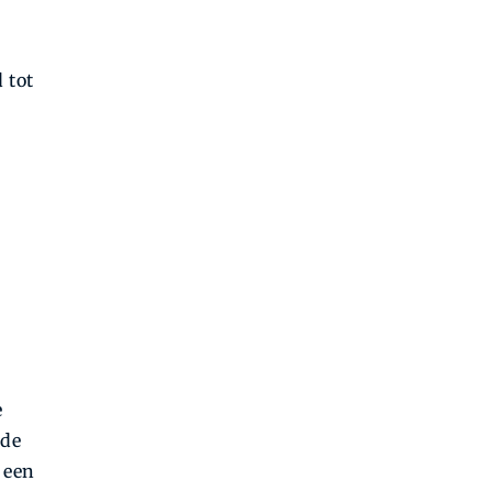
 tot
e
 de
 een