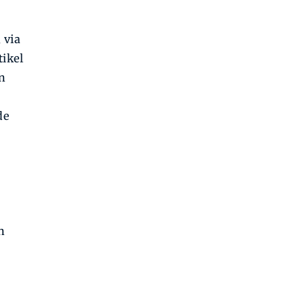
 via
tikel
en
de
n