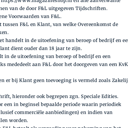
a https://www.magazineshop.nl en alle aanverwante
en van de door F&L uitgegeven Tijdschriften.
ene Voorwaarden van F&L.
 tussen F&L en Klant, van welke Overeenkomst de
ken.
t handelt in de uitoefening van beroep of bedrijf en e
t dient ouder dan 18 jaar te zijn.
t in de uitoefening van beroep of bedrijf en een
ks mededeelt aan F&L door het doorgeven van een KvK
 er bij Klant geen toevoeging is vermeld zoals Zakelij
rift, hieronder ook begrepen zgn. Speciale Edities.
een in beginsel bepaalde periode waarin periodiek
nclusief commerciële aanbiedingen) en indien van
llen worden.