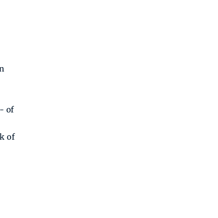
en
- of
k of