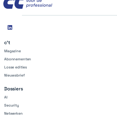
Social
linkedin
media
c't
Magazine
Abonnementen
Losse edities
Nieuwsbrief
Dossiers
AI
Security
Netwerken