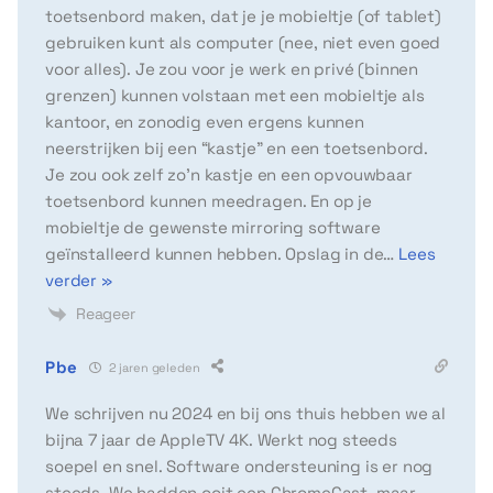
toetsenbord maken, dat je je mobieltje (of tablet)
gebruiken kunt als computer (nee, niet even goed
voor alles). Je zou voor je werk en privé (binnen
grenzen) kunnen volstaan met een mobieltje als
kantoor, en zonodig even ergens kunnen
neerstrijken bij een “kastje” en een toetsenbord.
Je zou ook zelf zo’n kastje en een opvouwbaar
toetsenbord kunnen meedragen. En op je
mobieltje de gewenste mirroring software
geïnstalleerd kunnen hebben. Opslag in de
…
Lees
verder »
Reageer
Pbe
2 jaren geleden
We schrijven nu 2024 en bij ons thuis hebben we al
bijna 7 jaar de AppleTV 4K. Werkt nog steeds
soepel en snel. Software ondersteuning is er nog
steeds. We hadden ooit een ChromeCast, maar