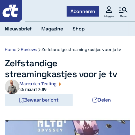
c't
Abonneren
Menu
Inloggen
Nieuwsbrief
Magazine
Shop
Home
Reviews
Zelfstandige streamingkastjes voor je tv
Zelfstandige
streamingkastjes voor je tv
Marco den Teuling
26 maart 2019
Bewaar bericht
Delen