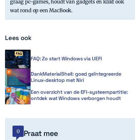
graag pc-games, houdt van gadgets en klikt ook
wat rond op een MacBook.
Lees ook
FAQ: Zo start Windows via UEFI
DankMaterialShell: goed geïntegreerde
Linux-desktop met Niri
Een overzicht van de EFI-systeempartitie:
ontdek wat Windows verborgen houdt
0
Praat mee