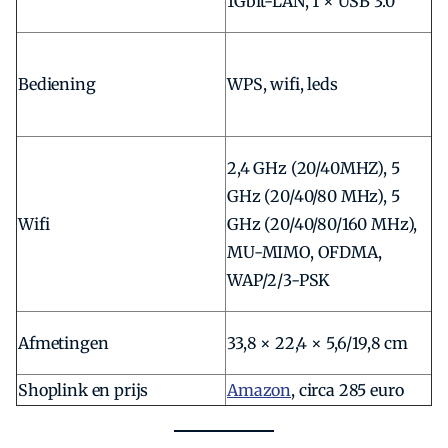
1Gbit-LAN, 1 × USB 3.0
Bediening
WPS, wifi, leds
2,4 GHz (20/40MHZ), 5
GHz (20/40/80 MHz), 5
Wifi
GHz (20/40/80/160 MHz),
MU-MIMO, OFDMA,
WAP/2/3-PSK
Afmetingen
33,8 × 22,4 × 5,6/19,8 cm
Shoplink en prijs
Amazon
, circa 285 euro