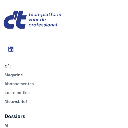
c't
Social
linkedin
media
c't
Magazine
Abonnementen
Losse edities
Nieuwsbrief
Dossiers
AI