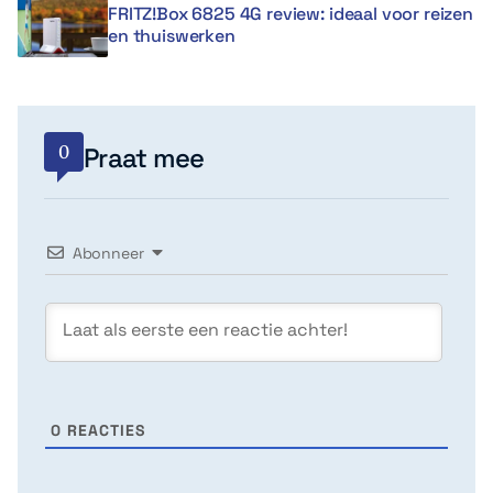
FRITZ!Box 6825 4G review: ideaal voor reizen
en thuiswerken
0
Praat mee
Abonneer
0
REACTIES