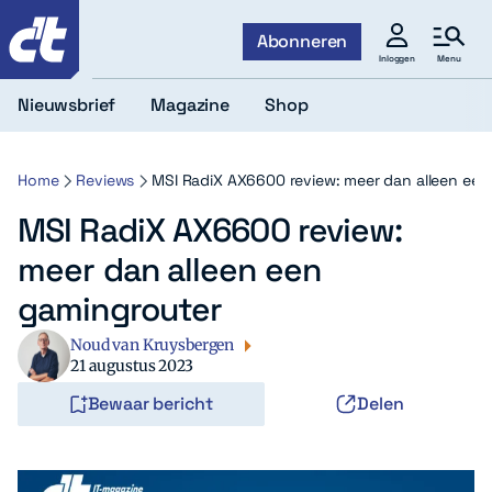
c't
Abonneren
Menu
Inloggen
Nieuwsbrief
Magazine
Shop
Home
Reviews
MSI RadiX AX6600 review: meer dan alleen een
MSI RadiX AX6600 review:
meer dan alleen een
gamingrouter
Noud van Kruysbergen
21 augustus 2023
Bewaar bericht
Delen