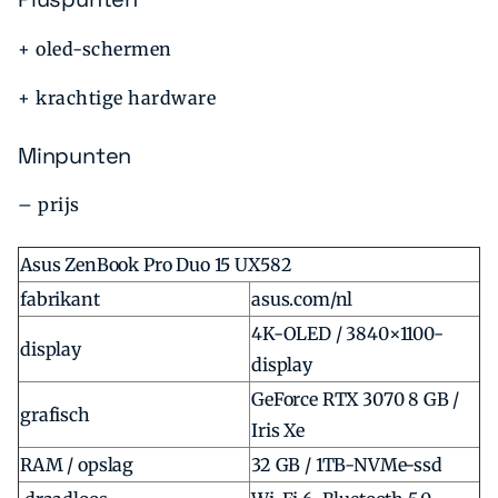
+ oled-schermen
+ krachtige hardware
Minpunten
– prijs
Asus ZenBook Pro Duo 15 UX582
fabrikant
asus.com/nl
4K-OLED / 3840×1100-
display
display
GeForce RTX 3070 8 GB /
grafisch
Iris Xe
RAM / opslag
32 GB / 1TB-NVMe-ssd