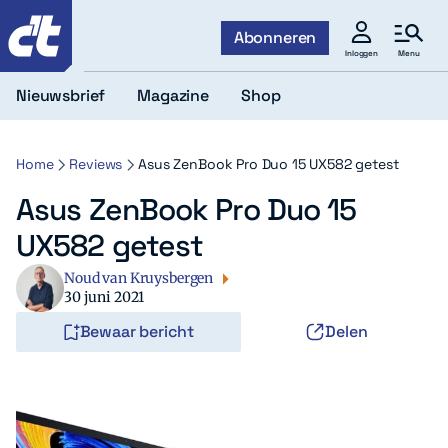
c't
Abonneren
Menu
Inloggen
Nieuwsbrief
Magazine
Shop
Home
Reviews
Asus ZenBook Pro Duo 15 UX582 getest
Asus ZenBook Pro Duo 15
UX582 getest
Noud van Kruysbergen
30 juni 2021
Bewaar bericht
Delen