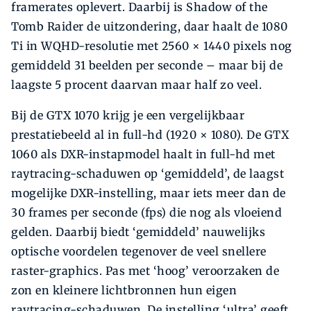
framerates oplevert. Daarbij is Shadow of the
Tomb Raider de uitzondering, daar haalt de 1080
Ti in WQHD-resolutie met 2560 × 1440 pixels nog
gemiddeld 31 beelden per seconde – maar bij de
laagste 5 procent daarvan maar half zo veel.
Bij de GTX 1070 krijg je een vergelijkbaar
prestatiebeeld al in full-hd (1920 × 1080). De GTX
1060 als DXR-instapmodel haalt in full-hd met
raytracing-schaduwen op ‘gemiddeld’, de laagst
mogelijke DXR-instelling, maar iets meer dan de
30 frames per seconde (fps) die nog als vloeiend
gelden. Daarbij biedt ‘gemiddeld’ nauwelijks
optische voordelen tegenover de veel snellere
raster-graphics. Pas met ‘hoog’ veroorzaken de
zon en kleinere lichtbronnen hun eigen
raytracing-schaduwen. De instelling ‘ultra’ geeft