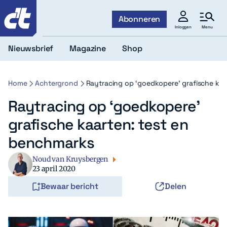
c't
Abonneren
Menu
Inloggen
Nieuwsbrief
Magazine
Shop
Home
Achtergrond
Raytracing op ‘goedkopere’ grafische ka
Raytracing op ‘goedkopere’
grafische kaarten: test en
benchmarks
Noud van Kruysbergen
23 april 2020
Bewaar bericht
Delen