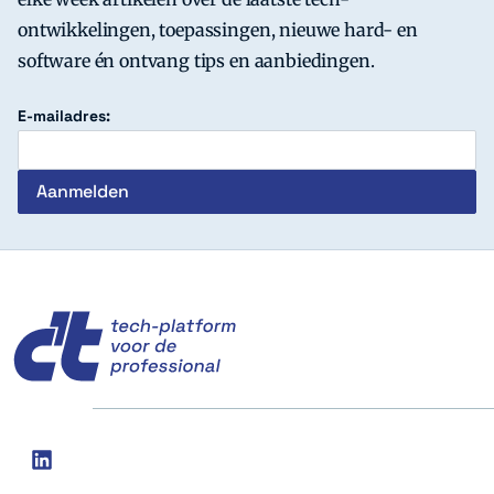
ontwikkelingen, toepassingen, nieuwe hard- en
software én ontvang tips en aanbiedingen.
E-mailadres:
c't
Social
linkedin
media