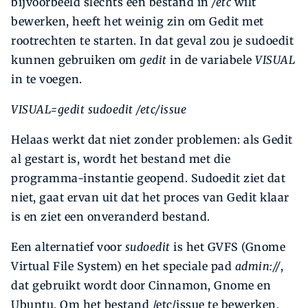
bijvoorbeeld slechts één bestand in
/etc
wilt
bewerken, heeft het weinig zin om Gedit met
rootrechten te starten. In dat geval zou je sudoedit
kunnen gebruiken om
gedit
in de variabele
VISUAL
in te voegen.
VISUAL=gedit
sudoedit /etc/issue
Helaas werkt dat niet zonder problemen: als Gedit
al gestart is, wordt het bestand met die
programma-instantie geopend. Sudoedit ziet dat
niet, gaat ervan uit dat het proces van Gedit klaar
is en ziet een onveranderd bestand.
Een alternatief voor
sudoedit
is het GVFS (Gnome
Virtual File System) en het speciale pad
admin://
,
dat gebruikt wordt door Cinnamon, Gnome en
Ubuntu. Om het bestand /etc/issue te bewerken,