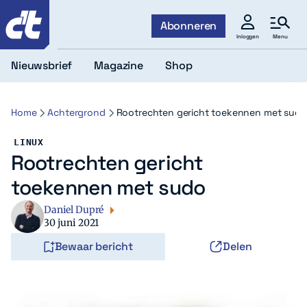
c't
Abonneren
Menu
Inloggen
Nieuwsbrief
Magazine
Shop
Home
Achtergrond
Rootrechten gericht toekennen met sudo
LINUX
Rootrechten gericht
toekennen met sudo
Daniel Dupré
30 juni 2021
Bewaar bericht
Delen