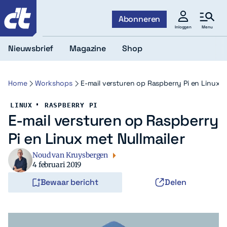
c't
Abonneren
Menu
Inloggen
Nieuwsbrief
Magazine
Shop
Home
Workshops
E-mail versturen op Raspberry Pi en Linux m
LINUX
RASPBERRY PI
E-mail versturen op Raspberry
Pi en Linux met Nullmailer
Noud van Kruysbergen
4 februari 2019
Bewaar bericht
Delen