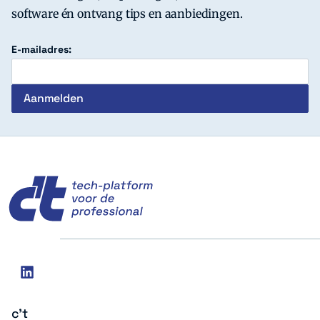
software én ontvang tips en aanbiedingen.
E-mailadres:
c't
Social
linkedin
media
c't