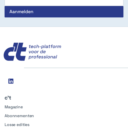
c't
Social
linkedin
media
c't
Magazine
Abonnementen
Losse edities