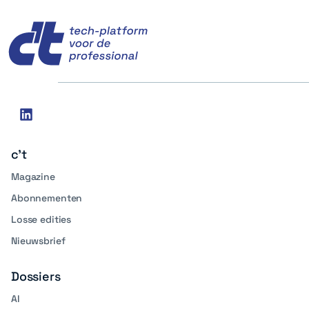
c't
Social
linkedin
media
c't
Magazine
Abonnementen
Losse edities
Nieuwsbrief
Dossiers
AI