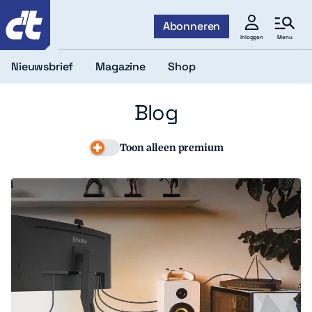
c't
Abonneren
Menu
Inloggen
Nieuwsbrief
Magazine
Shop
Blog
Toon alleen premium