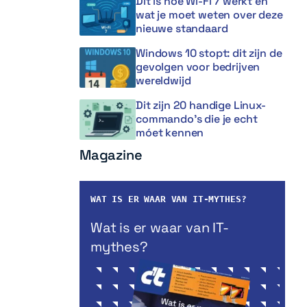
Dit is hoe Wi-Fi 7 werkt en
wat je moet weten over deze
nieuwe standaard
Windows 10 stopt: dit zijn de
gevolgen voor bedrijven
wereldwijd
Dit zijn 20 handige Linux-
commando’s die je echt
móet kennen
Magazine
WAT IS ER WAAR VAN IT-MYTHES?
Wat is er waar van IT-
mythes?