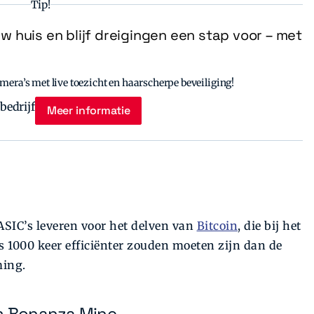
Tip!
uw huis en blijf dreigingen een stap voor – met
era’s met live toezicht en haarscherpe beveiliging!
Meer informatie
ASIC’s leveren voor het delven van
Bitcoin
, die bij het
1000 keer efficiënter zouden moeten zijn dan de
ming.
am Bonanza Mine