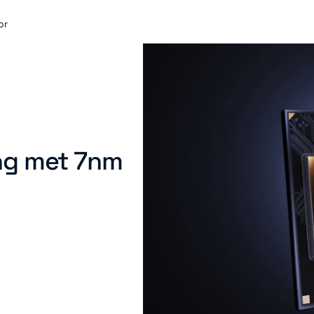
or
ing met 7nm