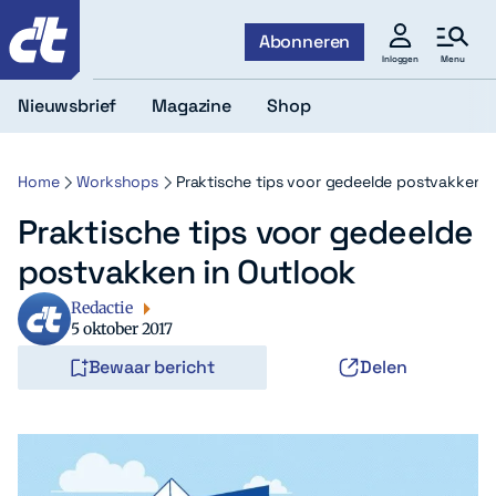
c't
Abonneren
Menu
Inloggen
Nieuwsbrief
Magazine
Shop
Home
Workshops
Praktische tips voor gedeelde postvakken i
Praktische tips voor gedeelde
postvakken in Outlook
Redactie
5 oktober 2017
Bewaar bericht
Delen