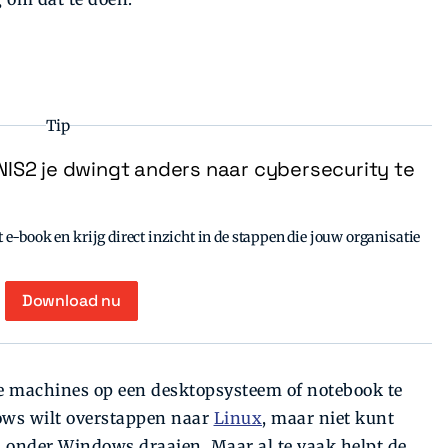
Tip
IS2 je dwingt anders naar cybersecurity te
e-book en krijg direct inzicht in de stappen die jouw organisatie
Download nu
le machines op een desktopsysteem of notebook te
dows wilt overstappen naar
Linux
, maar niet kunt
onder Windows draaien. Maar al te vaak helpt de