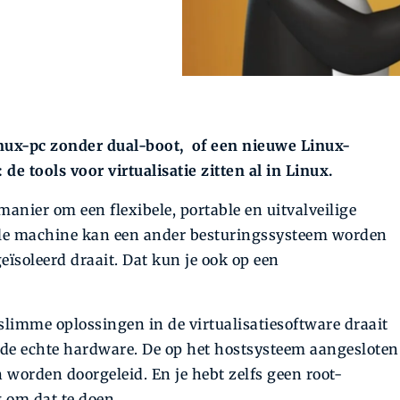
nux-pc zonder dual-boot, of een nieuwe Linux-
de tools voor virtualisatie zitten al in Linux.
 manier om een flexibele, portable en uitvalveilige
tuele machine kan een ander besturingssysteem worden
eïsoleerd draait. Dat kun je ook op een
slimme oplossingen in de virtualisatiesoftware draait
s de echte hardware. De op het hostsysteem aangesloten
orden doorgeleid. En je hebt zelfs geen root-
g om dat te doen.