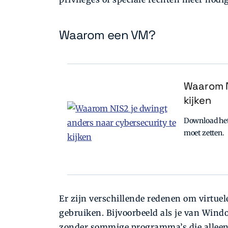
Waarom een VM?
Waarom N
kijken
Download het 
moet zetten.
Er zijn verschillende redenen om virtue
gebruiken. Bijvoorbeeld als je van Win
zonder sommige programma’s die alleen 