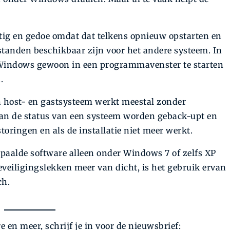
tig en gedoe omdat dat telkens opnieuw opstarten en
estanden beschikbaar zijn voor het andere systeem. In
 Windows gewoon in een programmavenster te starten
.
n host- en gast­systeem werkt meestal zonder
an de status van een systeem worden geback-upt en
oringen en als de installatie niet meer werkt.
epaalde software alleen onder Windows 7 of zelfs XP
eveiligingslekken meer van dicht, is het gebruik ervan
ch.
 en meer, schrijf je in voor de nieuwsbrief: