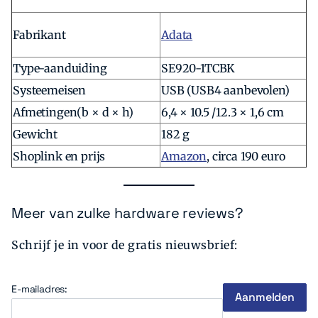
Fabrikant
Adata
Type-aanduiding
SE920-1TCBK
Systeemeisen
USB (USB4 aanbevolen)
Afmetingen(b × d × h)
6,4 × 10.5 /12.3 × 1,6 cm
Gewicht
182 g
Shoplink en prijs
Amazon
, circa 190 euro
Meer van zulke hardware reviews?
Schrijf je in voor de gratis nieuwsbrief:
E-mailadres: