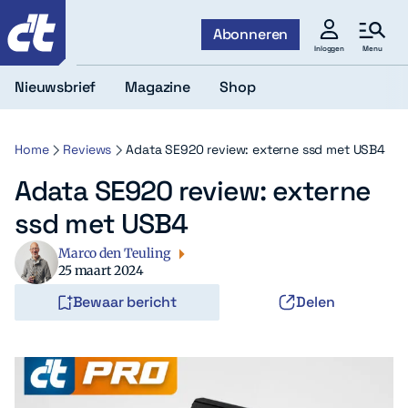
c't
Abonneren
Menu
Inloggen
Nieuwsbrief
Magazine
Shop
Home
Reviews
Adata SE920 review: externe ssd met USB4
Adata SE920 review: externe
ssd met USB4
Marco den Teuling
25 maart 2024
Bewaar bericht
Delen