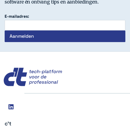
software én ontvang tips en aanbiedingen.
E-mailadres:
c't
Social
linkedin
media
c't