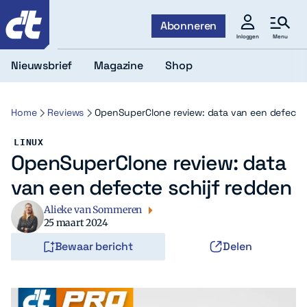
c't
Abonneren
Menu
Inloggen
Nieuwsbrief
Magazine
Shop
Home
Reviews
OpenSuperClone review: data van een defecte 
LINUX
OpenSuperClone review: data
van een defecte schijf redden
Alieke van Sommeren
25 maart 2024
Bewaar bericht
Delen