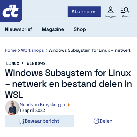
c't
Abonneren
Menu
Inloggen
Nieuwsbrief
Magazine
Shop
Home
Workshops
Windows Subsystem for Linux – netwerk en
LINUX
WINDOWS
Windows Subsystem for Linux
– netwerk en bestand delen in
WSL
Noud van Kruysbergen
13 april 2022
Bewaar bericht
Delen