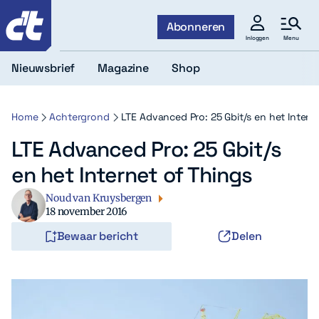
c't
Abonneren
Menu
Inloggen
Nieuwsbrief
Magazine
Shop
Home
Achtergrond
LTE Advanced Pro: 25 Gbit/s en het Intern
LTE Advanced Pro: 25 Gbit/s
en het Internet of Things
Noud van Kruysbergen
18 november 2016
Bewaar bericht
Delen