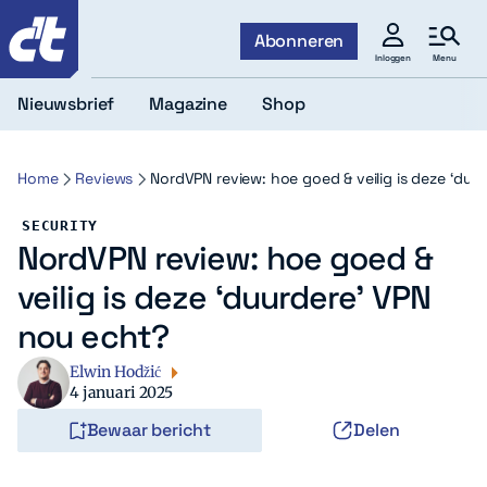
c't
Abonneren
Menu
Inloggen
Nieuwsbrief
Magazine
Shop
Home
Reviews
NordVPN review: hoe goed & veilig is deze ‘du
SECURITY
NordVPN review: hoe goed &
veilig is deze ‘duurdere’ VPN
nou echt?
Elwin Hodžić
4 januari 2025
Bewaar bericht
Delen