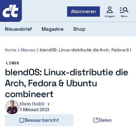
c't
Abonneren
Menu
Inloggen
Nieuwsbrief
Magazine
Shop
Home
Nieuws
blendOS: Linux-distributie die Arch, Fedora & 
LINUX
blendOS: Linux-distributie die
Arch, Fedora & Ubuntu
combineert
Elwin Hodžić
3 februari 2023
Bewaar bericht
Delen