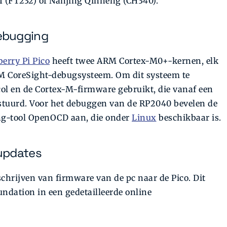
I (FT232) of Nanjing Qinheng (CH340).
ebugging
erry Pi Pico
heeft twee ARM Cortex-M0+-kernen, elk
M CoreSight-debugsysteem. Om dit systeem te
l en de Cortex-M-firmware gebruikt, die vanaf een
tuurd. Voor het debuggen van de RP2040 bevelen de
ng-tool OpenOCD aan, die onder
Linux
beschikbaar is.
updates
chrijven van firmware van de pc naar de Pico. Dit
undation in een gedetailleerde online