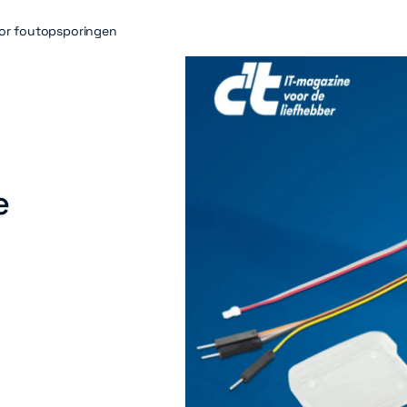
oor foutopsporingen
e