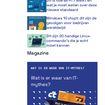
Dit is hoe Wi-Fi 7 werkt en
wat je moet weten over deze
nieuwe standaard
Windows 10 stopt: dit zijn de
gevolgen voor bedrijven
wereldwijd
Dit zijn 20 handige Linux-
commando’s die je echt
móet kennen
Magazine
WAT IS ER WAAR VAN IT-MYTHES?
Wat is er waar van IT-
mythes?