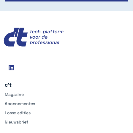
c't
Social
linkedin
media
c't
Magazine
Abonnementen
Losse edities
Nieuwsbrief