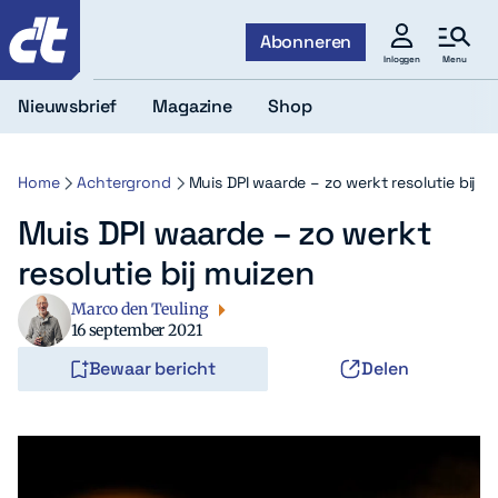
c't
Abonneren
Menu
Inloggen
Nieuwsbrief
Magazine
Shop
Home
Achtergrond
Muis DPI waarde – zo werkt resolutie bij m
Muis DPI waarde – zo werkt
resolutie bij muizen
Marco den Teuling
16 september 2021
Bewaar bericht
Delen