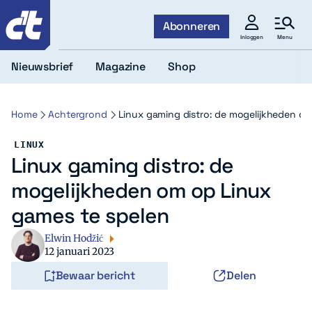
c't
Abonneren
Menu
Inloggen
Nieuwsbrief
Magazine
Shop
Home
Achtergrond
Linux gaming distro: de mogelijkheden o
LINUX
Linux gaming distro: de
mogelijkheden om op Linux
games te spelen
Elwin Hodžić
12 januari 2023
Bewaar bericht
Delen