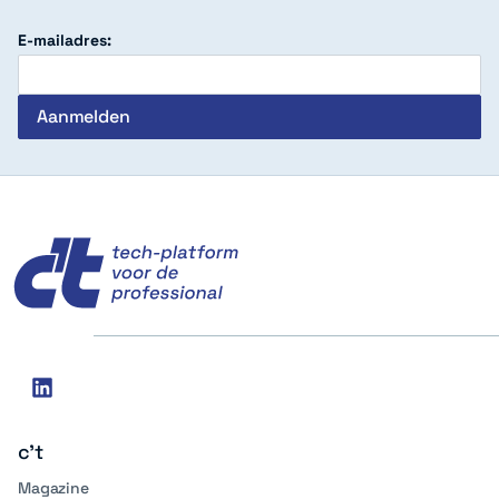
E-mailadres:
c't
Social
linkedin
media
c't
Magazine