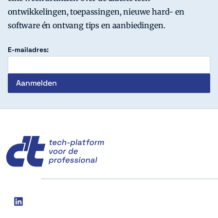
ontwikkelingen, toepassingen, nieuwe hard- en
software én ontvang tips en aanbiedingen.
E-mailadres:
c't
Social
linkedin
media