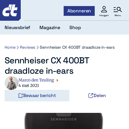
c't
Abonneren
Menu
Inloggen
Nieuwsbrief
Magazine
Shop
Home
Reviews
Sennheiser CX 400BT draadloze in-ears
Sennheiser CX 400BT
draadloze in-ears
Marco den Teuling
4 mei 2021
Bewaar bericht
Delen