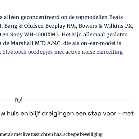
ns alleen geconcentreerd op de topmodellen Beats
II, Bang & Olufsen Beoplay H9i, Bowers & Wilkins PX,
0 en Sony WH-1000XM2. Het zijn allemaal gesloten
 de Marshall MID A.N.C. die als on-ear-model is
t
bluetooth oordopjes met active noise cancelling
Tip!
uw huis en blijf dreigingen een stap voor – met
era’s met live toezicht en haarscherpe beveiliging!