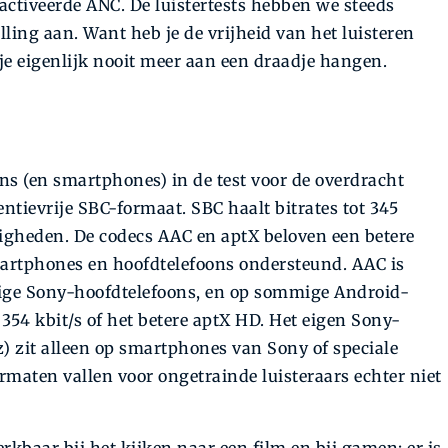
activeerde ANC. De luistertests hebben we steeds
ling aan. Want heb je de vrijheid van het luisteren
je eigenlijk nooit meer aan een draadje hangen.
ons (en smartphones) in de test voor de overdracht
entievrije SBC-formaat. SBC haalt bitrates tot 345
digheden. De codecs AAC en aptX beloven een betere
martphones en hoofdtelefoons ondersteund. AAC is
ige Sony-hoofdtelefoons, en op sommige Android-
354 kbit/s of het betere aptX HD. Het eigen Sony-
) zit alleen op smartphones van Sony of speciale
ormaten vallen voor ongetrainde luisteraars echter niet