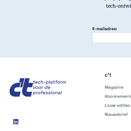
tech-ontwi
E-mailadres:
c't
c't
Magazine
Abonnement
Losse edities
Nieuwsbrief
Social
linkedin
media