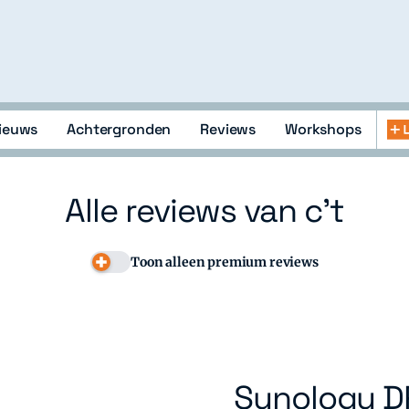
ieuws
Achtergronden
Reviews
Workshops
lopment
Abonneren
Zoeken
Inloggen
openen
of
Alle reviews van c't
sluiten
Toon alleen premium reviews
Synology D