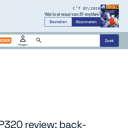
C’T 07/2026
Wat is er waar van IT-mythes?
Bestellen
Abonneren
Zoek
Zoeken
Inloggen
openen
of
sluiten
P320 review: back-