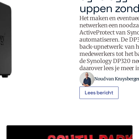
uppen zond
Het maken en eventueel
netwerken een noodzak
ActiveProtect van Syno
automatiseren. De DP32
back-upnetwerk: van he
medewerkers tot het b
de Synology DP320 nee
daarover lees je meer i
Noud van Kruysberge
Lees bericht