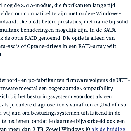
d nog de SATA-­modus, die fabrikanten lange tijd
telden om compatibel te zijn met oudere Windows-
ndaard. Die biedt betere prestaties, met name bij solid-
imultane benaderingen mogelijk zijn. In de SATA-­
ok de optie RAID genoemd. Die optie is alleen van
ata-ssd’s of Optane-drives in een RAID-array wilt
t.
derbord- en pc-fabrikanten firmware volgens de UEFI-
 firmware meestal een zogenaamde Compatibility
ich bij het besturingssysteem voordoet als een
g als je oudere diagnose-tools vanaf een cd/dvd of usb-
n wij aan om besturingssystemen uitsluitend in de
 te bedienen, omdat je daarmee bijvoorbeeld ook een
e van meer dan 2 TB. Zowel Windows 10
als de huidige