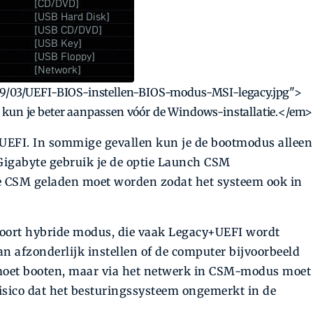
019/03/UEFI-BIOS-instellen-BIOS-modus-MSI-legacy.jpg">
 kun je beter aanpassen vóór de Windows-installatie.</em>
p UEFI. In sommige gevallen kun je de bootmodus alleen
 Gigabyte gebruik je de optie Launch CSM
 de CSM geladen moet worden zodat het systeem ook in
soort hybride modus, die vaak Legacy+UEFI wordt
 afzonderlijk instellen of de computer bijvoorbeeld
moet booten, maar via het netwerk in CSM-modus moet
risico dat het besturingssysteem ongemerkt in de