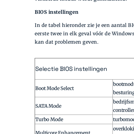
BIOS instellingen
In de tabel hieronder zie je een aantal B
eerste twee in elk geval vóór de Windows 
kan dat problemen geven.
Selectie BIOS instellingen
bootmodu
Boot Mode Select
besturin
bedrijfs
SATA Mode
controlle
Turbo Mode
turbomod
overklok
Multicore Enhancement