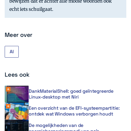
bewijzen dat er achter alle mooie woorden ook
echt iets schuilgaat.
Meer over
AI
Lees ook
DankMaterialShell: goed geïntegreerde
Linux-desktop met Niri
Een overzicht van de EFI-systeempartitie:
ontdek wat Windows verborgen houdt
De mogelijkheden van de