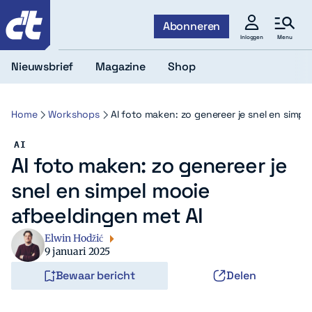
c't
Abonneren
Menu
Inloggen
Nieuwsbrief
Magazine
Shop
Home
Workshops
AI foto maken: zo genereer je snel en simpe
AI
AI foto maken: zo genereer je
snel en simpel mooie
afbeeldingen met AI
Elwin Hodžić
9 januari 2025
Bewaar bericht
Delen