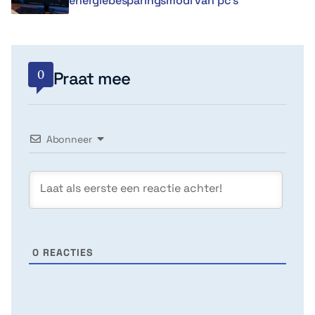
energiebesparingsmodi van pc’s
0
Praat mee
Abonneer
0
REACTIES