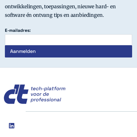
ontwikkelingen, toepassingen, nieuwe hard- en
software én ontvang tips en aanbiedingen.
E-mailadres:
c't
Social
linkedin
media