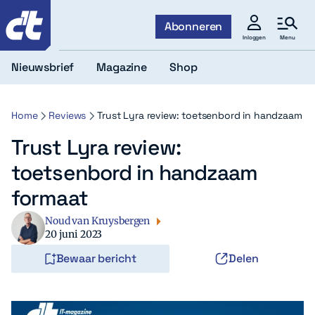
c't
Abonneren
Menu
Inloggen
Nieuwsbrief
Magazine
Shop
Home
Reviews
Trust Lyra review: toetsenbord in handzaam f
Trust Lyra review:
toetsenbord in handzaam
formaat
Noud van Kruysbergen
20 juni 2023
Bewaar bericht
Delen