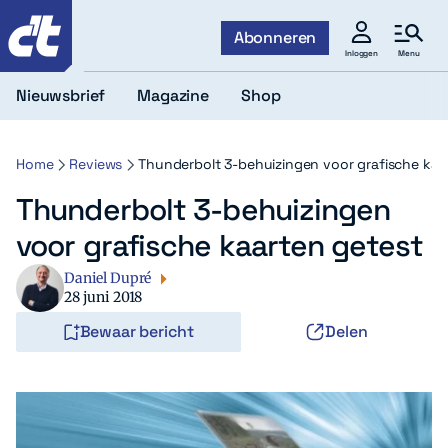
c't
Abonneren
Menu
Inloggen
Nieuwsbrief
Magazine
Shop
Home
Reviews
Thunderbolt 3-behuizingen voor grafische kaa
Thunderbolt 3-behuizingen
voor grafische kaarten getest
Daniel Dupré
28 juni 2018
Bewaar bericht
Delen