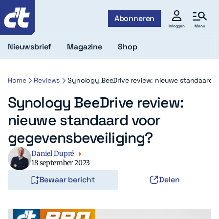
c't
Abonneren
Menu
Inloggen
Nieuwsbrief
Magazine
Shop
Home
Reviews
Synology BeeDrive review: nieuwe standaard v
Synology BeeDrive review:
nieuwe standaard voor
gegevensbeveiliging?
Daniel Dupré
18 september 2023
Bewaar bericht
Delen