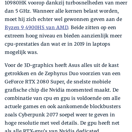
10980HK voorop dankzij turbo­snelheden van meer
dan 5 GHz. Wanneer alle kernen belast worden,
moet hij zich echter wel gewonnen geven aan de
Ryzen 9 4900HS van AMD
. Beide zitten op een
extreem hoog niveau en bieden aanzienlijk meer
cpu-prestaties dan wat er in 2019 in laptops
mogelijk was.
Voor de 3D-graphics heeft Asus alles uit de kast
getrokken en de Zephyrus Duo voorzien van een
GeForce RTX 2080 Super, de snelste mobiele
grafische chip die Nvidia momenteel maakt. De
combinatie van cpu en gpu is voldoende om alle
actuele games en ook aankomende blockbusters
zoals Cyber­punk 2077 soepel weer te geven in
hoge resolutie met veel details. De gpu heeft net
als alle RTX-gpu’s van Nvidia dedicated