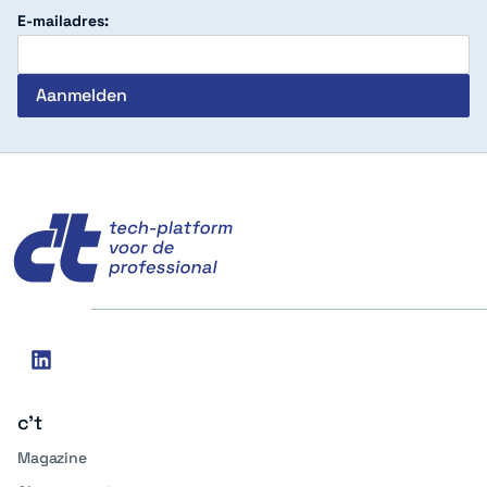
E-mailadres:
c't
Social
linkedin
media
c't
Magazine