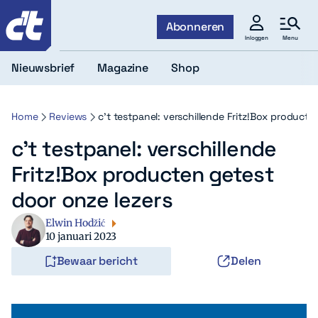
c't
Abonneren
Menu
Inloggen
Nieuwsbrief
Magazine
Shop
Home
Reviews
c’t testpanel: verschillende Fritz!Box producte
c’t testpanel: verschillende
Fritz!Box producten getest
door onze lezers
Elwin Hodžić
10 januari 2023
Bewaar bericht
Delen