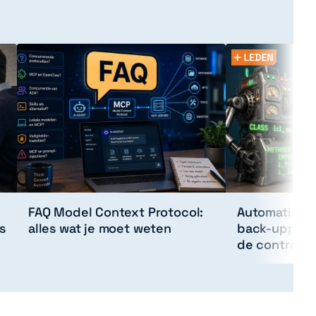
FAQ Model Context Protocol:
Automatisch 
s
alles wat je moet weten
back-uppen: 
de controle