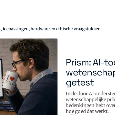
len, toepassingen, hardware en ethische vraagstukken.
Prism: AI-to
wetenschapp
getest
In de door AI onderst
wetenschappelijke publi
bedenkingen hebt ove
hoe goed dat werkt.