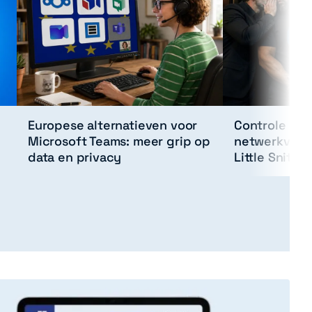
Europese alternatieven voor
Controle ove
Microsoft Teams: meer grip op
netwerkverb
data en privacy
Little Snitch