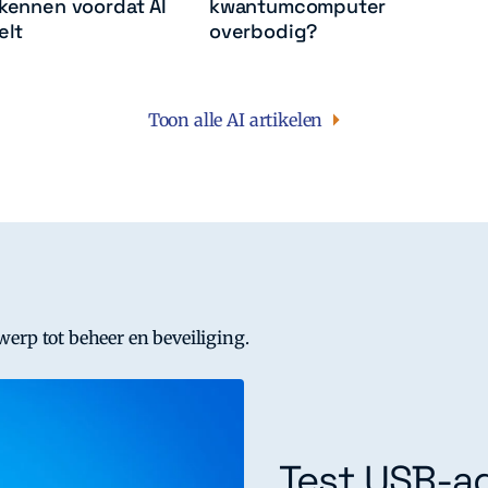
 kennen voordat AI
kwantumcomputer
elt
overbodig?
Toon alle AI artikelen
werp tot beheer en beveiliging.
Test USB-ad