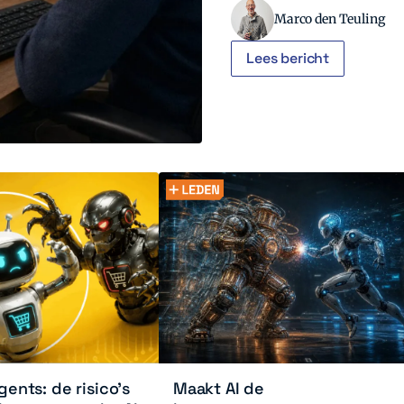
Marco den Teuling
Lees bericht
ents: de risico’s
Maakt AI de