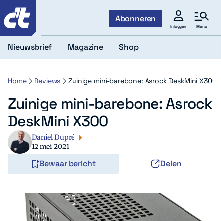
c't
Abonneren
Menu
Inloggen
Nieuwsbrief
Magazine
Shop
Home
Reviews
Zuinige mini-barebone: Asrock DeskMini X300
Zuinige mini-barebone: Asrock
DeskMini X300
Daniel Dupré
12 mei 2021
Bewaar bericht
Delen