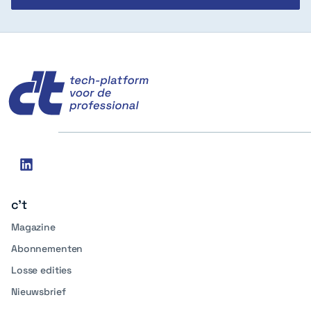
c't
Social
linkedin
media
c't
Magazine
Abonnementen
Losse edities
Nieuwsbrief