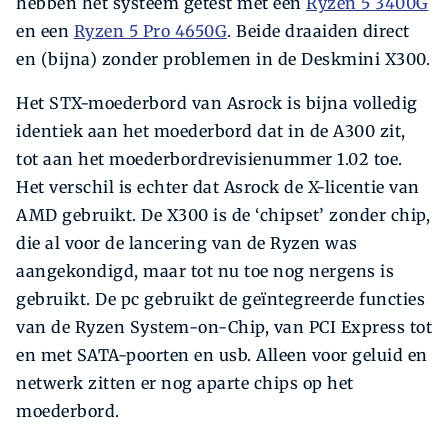
hebben het systeem getest met een
Ryzen 5 3400G
en een
Ryzen 5 Pro 4650G
. Beide draaiden direct
en (bijna) zonder problemen in de Deskmini X300.
Het STX-moederbord van Asrock is bijna volledig
identiek aan het moederbord dat in de A300 zit,
tot aan het moederbordrevisienummer 1.02 toe.
Het verschil is echter dat Asrock de X-licentie van
AMD gebruikt. De X300 is de ‘chipset’ zonder chip,
die al voor de lancering van de Ryzen was
aangekondigd, maar tot nu toe nog nergens is
gebruikt. De pc gebruikt de geïntegreerde functies
van de Ryzen System-on-Chip, van PCI Express tot
en met SATA-poorten en usb. Alleen voor geluid en
netwerk zitten er nog aparte chips op het
moederbord.