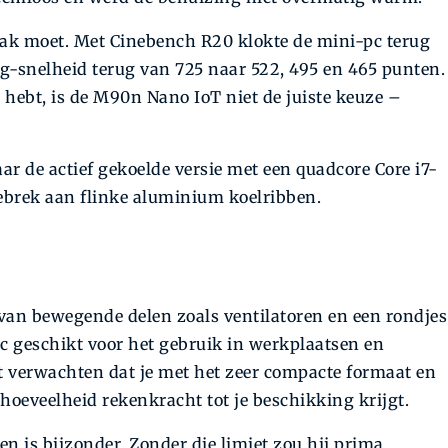
 bak moet. Met Cinebench R20 klokte de mini-­pc terug
g-snelheid terug van 725 naar 522, 495 en 465 punten.
 hebt, is de M90n Nano IoT niet de juiste keuze –
aar de actief gekoelde versie met een quadcore Core i7-
 gebrek aan flinke aluminium koelribben.
van bewegende delen zoals ventilatoren en een rondjes
-pc geschikt voor het gebruik in werkplaatsen en
iet verwachten dat je met het zeer compacte formaat en
hoeveelheid rekenkracht tot je beschikking krijgt.
 is bijzonder. Zonder die limiet zou hij prima