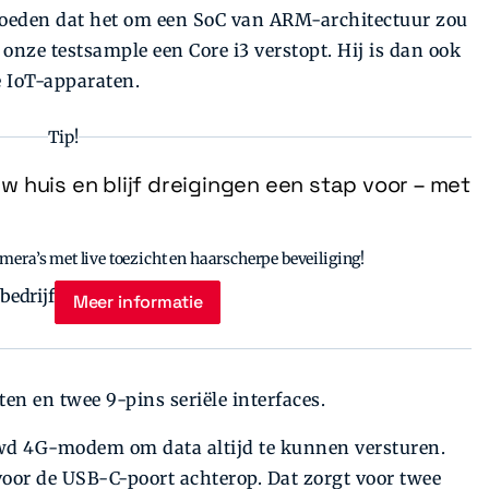
moeden dat het om een SoC van ARM-architectuur zou
n onze testsample een Core i3 verstopt. Hij is dan ook
e IoT-apparaten.
Tip!
uw huis en blijf dreigingen een stap voor – met
era’s met live toezicht en haarscherpe beveiliging!
Meer informatie
en en twee 9-pins seriële interfaces.
uwd 4G-modem om data altijd te kunnen versturen.
voor de USB-C-poort achterop. Dat zorgt voor twee