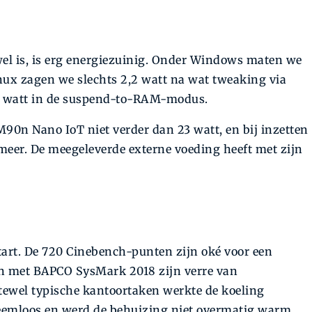
el is, is erg energiezuinig. Onder Windows maten we
inux zagen we slechts 2,2 watt na wat tweaking via
 1 watt in de suspend-to-RAM-modus.
M90n Nano IoT niet verder dan 23 watt, en bij inzetten
meer. De meegeleverde externe voeding heeft met zijn
art. De 720 Cinebench-punten zijn oké voor een
en met BAPCO SysMark 2018 zijn verre van
ewel typische kantoortaken werkte de koeling
emloos en werd de behuizing niet overmatig warm.