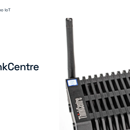
no IoT
inkCentre