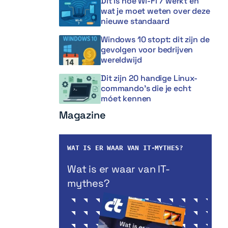
Dit is hoe Wi-Fi 7 werkt en
wat je moet weten over deze
nieuwe standaard
Windows 10 stopt: dit zijn de
gevolgen voor bedrijven
wereldwijd
Dit zijn 20 handige Linux-
commando’s die je echt
móet kennen
Magazine
WAT IS ER WAAR VAN IT-MYTHES?
Wat is er waar van IT-
mythes?