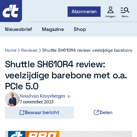
c't
Abonneren
Menu
Inloggen
Nieuwsbrief
Magazine
Shop
Home
Reviews
Shuttle SH610R4 review: veelzijdige barebone m
Shuttle SH610R4 review:
veelzijdige barebone met o.a.
PCIe 5.0
Noud van Kruysbergen
7 november 2023
Bewaar bericht
Delen