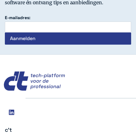
software én ontvang tips en aanbiedingen.
E-mailadres:
c't
Social
linkedin
media
c't