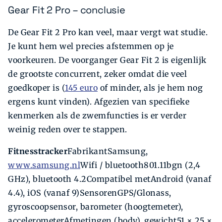
Gear Fit 2 Pro – conclusie
De Gear Fit 2 Pro kan veel, maar vergt wat studie.
Je kunt hem wel precies afstemmen op je
voorkeuren. De voorganger Gear Fit 2 is eigenlijk
de grootste concurrent, zeker omdat die veel
goedkoper is (
145 euro
of minder, als je hem nog
ergens kunt vinden). Afgezien van specifieke
kenmerken als de zwemfuncties is er verder
weinig reden over te stappen.
Fitnesstracker
FabrikantSamsung,
www.samsung.nl
Wifi / bluetooth801.11bgn (2,4
GHz), bluetooth 4.2Compatibel metAndroid (vanaf
4.4), iOS (vanaf 9)SensorenGPS/Glonass,
gyroscoopsensor, barometer (hoogtemeter),
accelerometerAfmetingen (body), gewicht51 × 25 ×