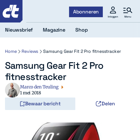
c't
Abonneren
Menu
Inloggen
Nieuwsbrief
Magazine
Shop
Home
Reviews
Samsung Gear Fit 2 Pro fitnesstracker
Samsung Gear Fit 2 Pro
fitnesstracker
Marco den Teuling
1 mei 2018
Bewaar bericht
Delen