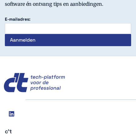
software én ontvang tips en aanbiedingen.
E-mailadres:
c't
Social
linkedin
media
c't