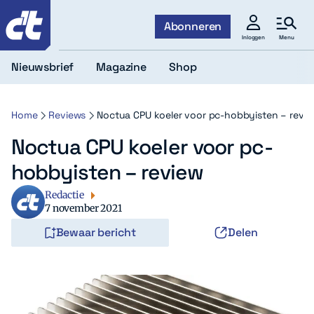
c't
Abonneren
Menu
Inloggen
Nieuwsbrief
Magazine
Shop
Home
Reviews
Noctua CPU koeler voor pc-hobbyisten – revi
Noctua CPU koeler voor pc-
hobbyisten – review
Redactie
7 november 2021
Bewaar bericht
Delen