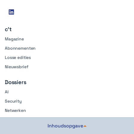
Social
linkedin
media
c't
Magazine
Abonnementen
Losse edities
Nieuwsbrief
Dossiers
AI
Security
Netwerken
Development
Inhoudsopgave