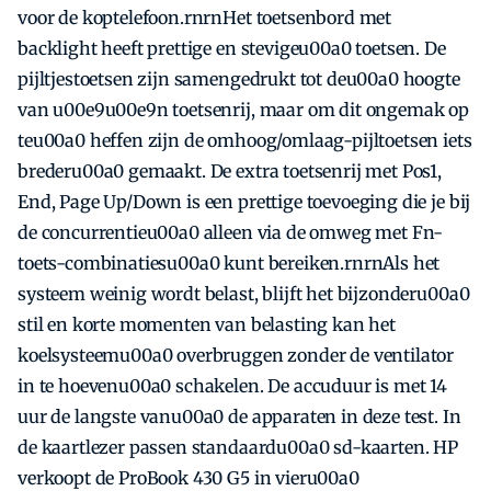
voor de koptelefoon.rnrnHet toetsenbord met
backlight heeft prettige en stevigeu00a0 toetsen. De
pijltjestoetsen zijn samengedrukt tot deu00a0 hoogte
van u00e9u00e9n toetsenrij, maar om dit ongemak op
teu00a0 heffen zijn de omhoog/omlaag-pijltoetsen iets
brederu00a0 gemaakt. De extra toetsenrij met Pos1,
End, Page Up/Down is een prettige toevoeging die je bij
de concurrentieu00a0 alleen via de omweg met Fn-
toets-combinatiesu00a0 kunt bereiken.rnrnAls het
systeem weinig wordt belast, blijft het bijzonderu00a0
stil en korte momenten van belasting kan het
koelsysteemu00a0 overbruggen zonder de ventilator
in te hoevenu00a0 schakelen. De accuduur is met 14
uur de langste vanu00a0 de apparaten in deze test. In
de kaartlezer passen standaardu00a0 sd-kaarten. HP
verkoopt de ProBook 430 G5 in vieru00a0