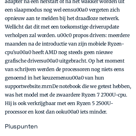
adapter na een herstart of na het wakker worden uit
een slaapmodus nog wel eensu00a0 vergeten zich
opnieuw aan te melden bij het draadloze netwerk.
Wellicht dat dit met een toekomstige driverupdate
verholpen zal worden. u00c0 propos drivers: meerdere
maanden na de introductie van zijn mobiele Ryzen-
cpu’su00a0 heeft AMD nog steeds geen nieuwe
grafische driversu00a0 uitgebracht. Op het moment
van schrijven werden de processoren nog niets eens
genoemd in het keuzemenuu00a0 van hun
supportwebsite.rnrnDe notebook die we getest hebben,
was het model met de zwaardere Ryzen 7 2700U-cpu.
Hij is ook verkrijgbaar met een Ryzen 5 2500U-
processor en kost dan ooku00a0 iets minder.
Pluspunten