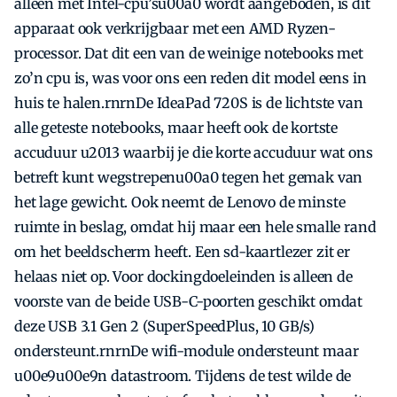
alleen met Intel-cpu’su00a0 wordt aangeboden, is dit
apparaat ook verkrijgbaar met een AMD Ryzen-
processor. Dat dit een van de weinige notebooks met
zo’n cpu is, was voor ons een reden dit model eens in
huis te halen.rnrnDe IdeaPad 720S is de lichtste van
alle geteste notebooks, maar heeft ook de kortste
accuduur u2013 waarbij je die korte accuduur wat ons
betreft kunt wegstrepenu00a0 tegen het gemak van
het lage gewicht. Ook neemt de Lenovo de minste
ruimte in beslag, omdat hij maar een hele smalle rand
om het beeldscherm heeft. Een sd-kaartlezer zit er
helaas niet op. Voor dockingdoeleinden is alleen de
voorste van de beide USB-C-poorten geschikt omdat
deze USB 3.1 Gen 2 (SuperSpeedPlus, 10 GB/s)
ondersteunt.rnrnDe wifi-module ondersteunt maar
u00e9u00e9n datastroom. Tijdens de test wilde de