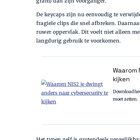
gram) dan zijn voorganger.
De keycaps zijn nu eenvoudig te verwijde
fragiele clips die snel afbreken. Daarna
ruwer oppervlak. Dit voelt niet alleen 
langdurig gebruik te voorkomen.
Waarom N
kijken
Download het 
moet zetten.
Het typen zelf is grotendeels vergelijkbaa