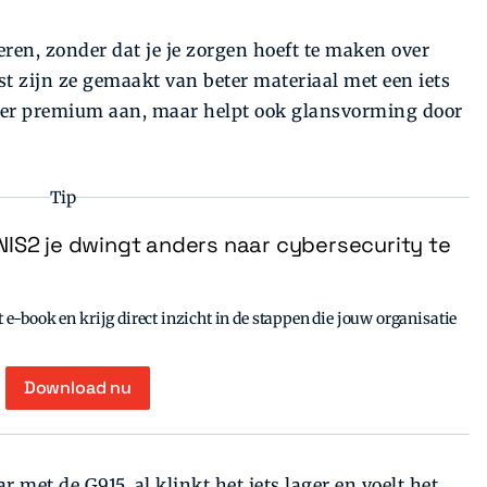
ren, zonder dat je je zorgen hoeft te maken over
ast zijn ze gemaakt van beter materiaal met een iets
meer premium aan, maar helpt ook glansvorming door
Tip
IS2 je dwingt anders naar cybersecurity te
e-book en krijg direct inzicht in de stappen die jouw organisatie
Download nu
r met de G915, al klinkt het iets lager en voelt het