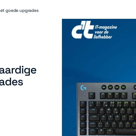
met goede upgrades
aardige
rades