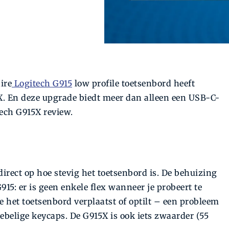
ire
Logitech G915
low profile toetsenbord heeft
5X. En deze upgrade biedt meer dan alleen een USB-C-
tech G915X review.
 direct op hoe stevig het toetsenbord is. De behuizing
15: er is geen enkele flex wanneer je probeert te
e het toetsenbord verplaatst of optilt – een probleem
ebelige keycaps. De G915X is ook iets zwaarder (55