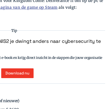
 voor Kingdom Come: Deliverance II om op de pc te
 pagina van de game op Steam
als volgt:
Tip
IS2 je dwingt anders naar cybersecurity te
e-book en krijg direct inzicht in de stappen die jouw organisatie
Download nu
of nieuwer)