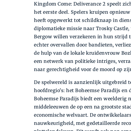
Kingdom Come: Deliverance 2 speelt zich 
het eerste deel. Spelers kruipen opnieuw
heeft opgewerkt tot schildknaap in dien
diplomatieke missie naar Trosky Castle, 
Bergow willen verzekeren in hun strijd 
echter overvallen door bandieten, verli
de hulp van de lokale kruidenvrouw Bozhe
een netwerk van politieke intriges, ver
naar gerechtigheid voor de moord op zijn 
De spelwereld is aanzienlijk uitgebreid 
hoofdregio’s: het Boheemse Paradijs en 
Boheemse Paradijs biedt een weelderig n
middeleeuwen de op een na grootste st
economische welvaart. De ontwikkelaars
nauwkeurigheid, met gedetailleerde reco