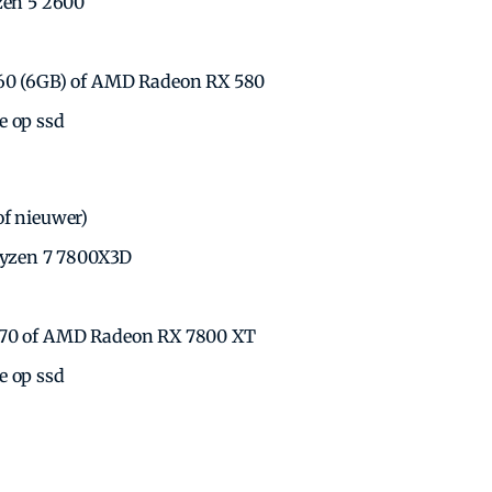
zen 5 2600
060 (6GB) of AMD Radeon RX 580
e op ssd
of nieuwer)
 Ryzen 7 7800X3D
070 of AMD Radeon RX 7800 XT
e op ssd