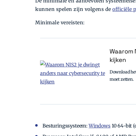
De minimale en aanbevolen systeemeisen
kunnen spelen zijn volgens de
officiële
Minimale vereisten:
Waarom N
kijken
Download het 
moet zetten.
Besturingssysteem:
Windows
10 64-bit (