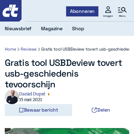
c't
Abonneren
Menu
Inloggen
Nieuwsbrief
Magazine
Shop
Home
Reviews
Gratis tool USBDeview tovert usb-geschiedenis
Gratis tool USBDeview tovert
usb-geschiedenis
tevoorschijn
Daniel Dupré
15 mei 2021
Bewaar bericht
Delen