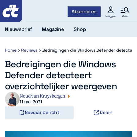
c't
Abonneren
Menu
Inloggen
Nieuwsbrief
Magazine
Shop
Home
Reviews
Bedreigingen die Windows Defender detecteert
Bedreigingen die Windows
Defender detecteert
overzichtelijker weergeven
Noud van Kruysbergen
11 mei 2021
Bewaar bericht
Delen