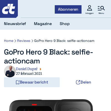
c't
Abonneren
Menu
Inloggen
Nieuwsbrief
Magazine
Shop
Home
Reviews
GoPro Hero 9 Black: selfie-actioncam
GoPro Hero 9 Black: selfie-
actioncam
Daniel Dupré
27 februari 2021
Bewaar bericht
Delen