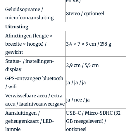
en 4K)
Geluidsopname /
Stereo / optioneel
microfoonaansluiting
Uitrusting
Afmetingen (lengte ×
breedte × hoogte) /
3,4 × 7 × 5 cm / 158 g
gewicht
Status- / instellingen-
2,9 cm / 5,5 cm
display
GPS-ontvanger/ bluetooth
ja / ja / ja
/ wifi
Verwisselbare accu / extra
ja / nee / ja
accu / laadniveauweergave
Aansluitingen /
USB-C / Micro-SDHC (32
geheugenkaart / LED-
GB meegeleverd) /
lampje
optioneel