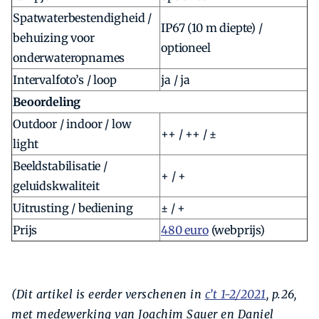
Spatwaterbestendigheid /
IP67 (10 m diepte) /
behuizing voor
optioneel
onderwateropnames
Intervalfoto’s / loop
ja / ja
Beoordeling
Outdoor / indoor / low
++ / ++ / ±
light
Beeldstabilisatie /
+ / +
geluidskwaliteit
Uitrusting / bediening
± / +
Prijs
480 euro
(webprijs)
(Dit artikel is eerder verschenen in
c’t 1-2/2021
, p.26,
met medewerking van Joachim Sauer en Daniel