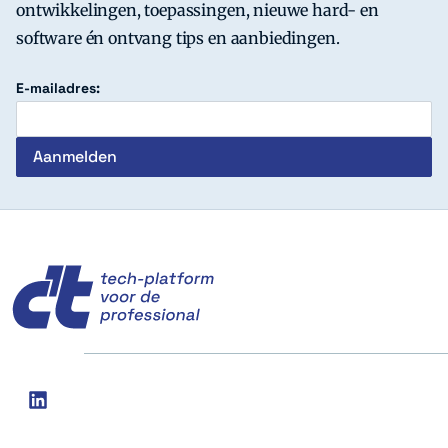
ontwikkelingen, toepassingen, nieuwe hard- en
software én ontvang tips en aanbiedingen.
E-mailadres:
c't
Social
linkedin
media