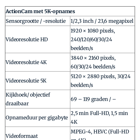
ActionCam met 5K-opnames
Sensorgrootte / -resolutie
1/2,3 inch / 23,6 megapixel
1920 × 1080 pixels,
Videoresolutie HD
240/120/60/30/24
beelden/s
3840 × 2160 pixels,
Videoresolutie 4K
60/30/24 beelden/s
5120 × 2880 pixels, 30/24
Videoresolutie 5K
beelden/s
Kijkhoek/ objectief
69 – 119 graden / –
draaibaar
2,5 min Full-HD, 1,5 min
Opnameduur per gigabyte
4K
MPEG-4, HEVC (Full-HD
Videoformaat