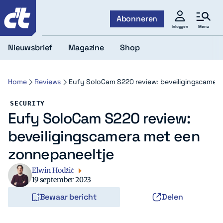
c't
Abonneren
Menu
Inloggen
Nieuwsbrief
Magazine
Shop
Home
Reviews
Eufy SoloCam S220 review: beveiligingscamer
SECURITY
Eufy SoloCam S220 review:
beveiligingscamera met een
zonnepaneeltje
Elwin Hodžić
19 september 2023
Bewaar bericht
Delen